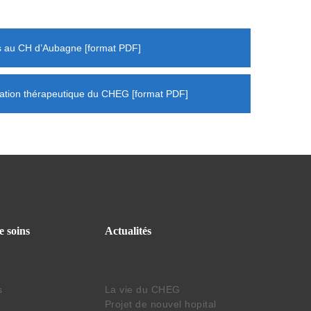
s au CH d’Aubagne
cation thérapeutique du CHEG
e soins
Actualités
s
La vie du CHEG
Projet de nouvel hopital