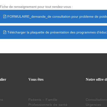
Fiche de renseignement pour tout rendez-vous :
FORMULAIRE_demande_de consultation pour probleme de poid
Télécharger la plaquette de présentation des programmes d’édu
lier
Vous êtes
Notre offre d
ins
Patients – Famille
Consultation
Professionnels de santé
Urgences