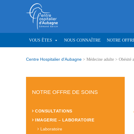
VOUS ÊTES
NOUS CONNAÎTRE
NOTRE OFFRE
Centre Hospitalier d'Aubagne
>
Médecine adulte
>
Obésité a
NOTRE OFFRE DE SOINS
CONSULTATIONS
IMAGERIE – LABORATOIRE
Laboratoire