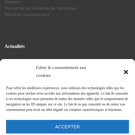
Seniors
Personne en situation de Handicap
Services transversaux
Actualités
Gérer le consentement aux
La vie du CHEG
cookies
Projet de nouvel hopital
Revue et communiqués de presse
Pour offrir les meilleures expériences, nous utilisons des technologies telles que les
Journal Trimestriel
cookies pour stocker et/ou accéder aux informations des appareils. Le fait de consentir
à ces technologies nous permettra de traiter des données telles que le comportement de
navigation ou les ID uniques sur ce site. Le fait de ne pas consentir ou de retirer son
consentement peut avoir un effet négatif sur certaines caractéristiques et fonctions.
Suivez nos actus
ACCEPTER