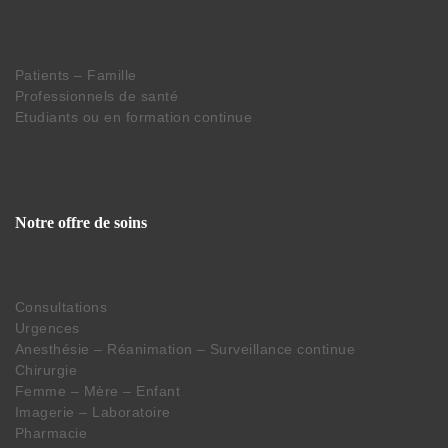
Patients – Famille
Professionnels de santé
Etudiants ou en formation continue
Notre offre de soins
Consultations
Urgences
Anesthésie – Réanimation – Surveillance continue
Chirurgie
Femme – Mère – Enfant
Imagerie – Laboratoire
Pharmacie