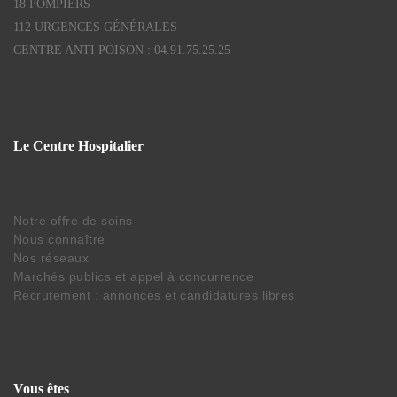
18 POMPIERS
112 URGENCES GÉNÉRALES
CENTRE ANTI POISON : 04.91.75.25.25
Le Centre Hospitalier
Notre offre de soins
Nous connaître
Nos réseaux
Marchés publics et appel à concurrence
Recrutement : annonces et candidatures libres
Vous êtes