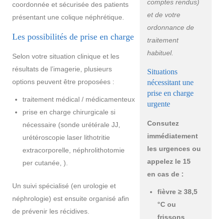
comptes rendus)
coordonnée et sécurisée des patients
et de votre
présentant une colique néphrétique.
ordonnance de
Les possibilités de prise en charge
traitement
habituel.
Selon votre situation clinique et les
résultats de l’imagerie, plusieurs
Situations
options peuvent être proposées :
nécessitant une
prise en charge
traitement médical / médicamenteux
urgente
prise en charge chirurgicale si
Consutez
nécessaire (sonde urétérale JJ,
immédiatement
urétéroscopie laser lithotritie
les urgences ou
extracorporelle, néphrolithotomie
appelez le 15
per cutanée, ).
en cas de :
Un suivi spécialisé (en urologie et
fièvre ≥ 38,5
néphrologie) est ensuite organisé afin
°C ou
de prévenir les récidives.
frissons