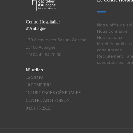
Centre Hospitalier
Notre offre de so
d'Aubagne
Nous connaître
Nos réseaux
179 Avenue des Soeurs Gastine
Marchés publics e
13400 Aubagne
concurrence
Tél 04 42 84 70 00
Recrutement : an
candidatures libr
N° utiles :
15 SAMU
18 POMPIERS
112 URGENCES GÉNÉRALES
CENTRE ANTI POISON :
04.91.75.25.25