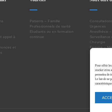
ins
Patients – Famille
Consultation
Professionnels de santé
Urgences
Etudiants ou en formation
Anesthésie –
t appel à
continue
Surveillance
Chirurgie
nonces et
Femme – Mèr
es
Imagerie – L
Pharmacie
Seniors
Pour offrir le
Personne en 
stocker et/ou 
Handicap
permettra de t
Services tra
Le fait de ne 
caractéristique
ACC