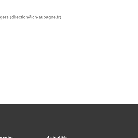
sagers (direction@ch-aubagne.fr)
e soins
Actualités