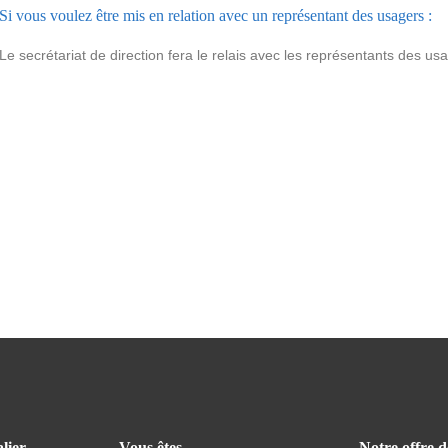
Si vous voulez être mis en relation avec un représentant des usagers :
Le secrétariat de direction fera le relais avec les représentants des u
lier
Vous êtes
Notre offre d