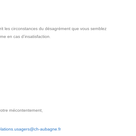
rit les circonstances du désagrément que vous semblez
e en cas d’insatisfaction.
e votre mécontentement,
elations.usagers@ch-aubagne.fr