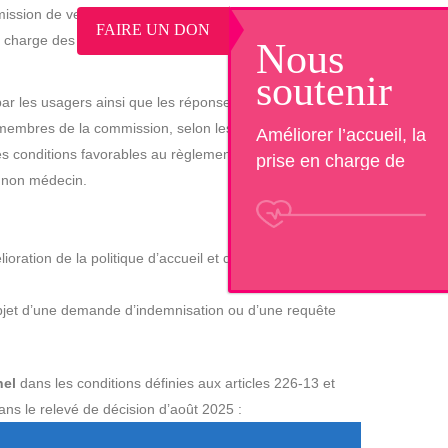
on de veiller au respect des droits des usagers, de
FAIRE UN DON
 en charge des malades en associant les représentants des
Nous
soutenir
r les usagers ainsi que les réponses apportées par les
 membres de la commission, selon les modalités définies
Améliorer l’accueil, la
s conditions favorables au règlement des litiges par le
prise en charge de
t non médecin.
patients et la qualité de
vie au travail.Aidez
nous à financer des
ation de la politique d’accueil et de la prise en charge
projets nouveaux ou
innovants !
bjet d’une demande d’indemnisation ou d’une requête
nel
dans les conditions définies aux articles 226-13 et
ns le relevé de décision d’août 2025 :