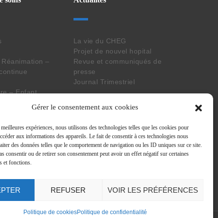
s
La vie du CHEG
Projet de nouvel hopital
 Réanimation –
Revue et communiqués de
 continue
presse
Journal Trimestriel
e – Enfant
aboratoire
Suivez nos actus
Gérer le consentement aux cookies
s meilleures expériences, nous utilisons des technologies telles que les cookies pour
situation de
accéder aux informations des appareils. Le fait de consentir à ces technologies nous
raiter des données telles que le comportement de navigation ou les ID uniques sur ce site.
nsversaux
pas consentir ou de retirer son consentement peut avoir un effet négatif sur certaines
s et fonctions.
EPTER
REFUSER
VOIR LES PRÉFÉRENCES
Politique de cookies
Politique de confidentialité