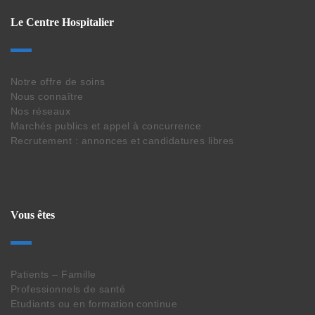
Le Centre Hospitalier
Notre offre de soins
Nous connaître
Nos réseaux
Marchés publics et appel à concurrence
Recrutement : annonces et candidatures libres
Vous êtes
Patients – Famille
Professionnels de santé
Etudiants ou en formation continue