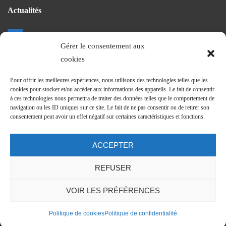
Actualités
Gérer le consentement aux
La vie du CHEG
cookies
Projet de nouvel hopital
Revue et communiqués de presse
Pour offrir les meilleures expériences, nous utilisons des technologies telles que les
Journal Trimestriel
cookies pour stocker et/ou accéder aux informations des appareils. Le fait de consentir
à ces technologies nous permettra de traiter des données telles que le comportement de
navigation ou les ID uniques sur ce site. Le fait de ne pas consentir ou de retirer son
consentement peut avoir un effet négatif sur certaines caractéristiques et fonctions.
Suivez nos actus
ACCEPTER
REFUSER
VOIR LES PRÉFÉRENCES
Politique de cookies
Politique de confidentialité
Mentions légales
-
J’apparais sur une photo !
- ©
animage.fr