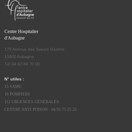
Centre Hospitalier
d'Aubagne
179 Avenue des Soeurs Gastine
13400 Aubagne
Tél 04 42 84 70 00
N° utiles :
15 SAMU
18 POMPIERS
112 URGENCES GÉNÉRALES
CENTRE ANTI POISON : 04.91.75.25.25