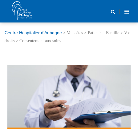
Centre Hospitalier d'Aubagne
>
Vous êtes
>
Patients – Famille
>
Vos
droits
>
Consentement aux soins