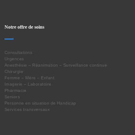
Notre offre de soins
Consultations
Urgences
Anesthésie – Réanimation – Surveillance continue
Chirurgie
Femme – Mère – Enfant
Imagerie – Laboratoire
Pharmacie
Seniors
Personne en situation de Handicap
Services transversaux