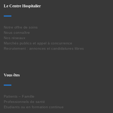
Le Centre Hospitalier
Notre offre de soins
Nous connaître
Nos réseaux
Marchés publics et appel à concurrence
Recrutement : annonces et candidatures libres
Vous êtes
Patients – Famille
Professionnels de santé
Etudiants ou en formation continue