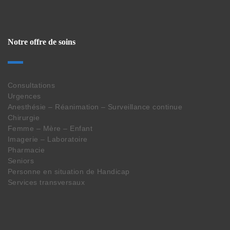
Notre offre de soins
Consultations
Urgences
Anesthésie – Réanimation – Surveillance continue
Chirurgie
Femme – Mère – Enfant
Imagerie – Laboratoire
Pharmacie
Seniors
Personne en situation de Handicap
Services transversaux