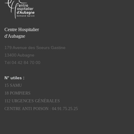
Centre Hospitalier
d'Aubagne
179 Avenue des Soeurs Gastine
13400 Aubagne
Tél 04 42 84 70 00
N° utiles :
15 SAMU
18 POMPIERS
112 URGENCES GÉNÉRALES
CENTRE ANTI POISON : 04.91.75.25.25