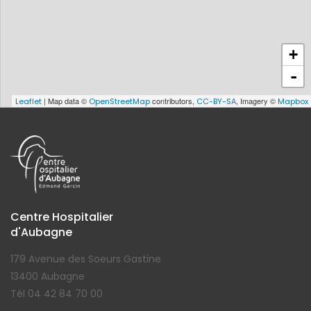
+
-
| Map data ©
contributors,
, Imagery ©
Leaflet
OpenStreetMap
CC-BY-SA
Mapbox
Centre Hospitalier
d'Aubagne
179 Avenue des Soeurs Gastine
13400 Aubagne
Tél 04 42 84 70 00