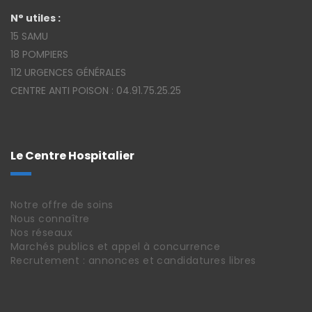
N° utiles :
15 SAMU
18 POMPIERS
112 URGENCES GÉNÉRALES
CENTRE ANTI POISON : 04.91.75.25.25
Le Centre Hospitalier
Notre offre de soins
Nous connaître
Nos réseaux
Marchés publics et appel à concurrence
Recrutement : annonces et candidatures libres