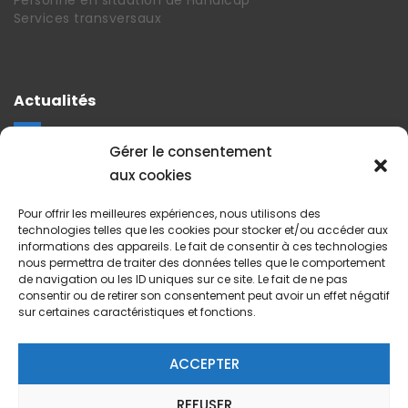
Personne en situation de Handicap
Services transversaux
Actualités
Gérer le consentement
La vie du CHEG
aux cookies
Projet de nouvel hopital
Revue et communiqués de presse
Pour offrir les meilleures expériences, nous utilisons des
Journal Trimestriel
technologies telles que les cookies pour stocker et/ou accéder aux
informations des appareils. Le fait de consentir à ces technologies
nous permettra de traiter des données telles que le comportement
de navigation ou les ID uniques sur ce site. Le fait de ne pas
consentir ou de retirer son consentement peut avoir un effet négatif
Suivez nos actus
sur certaines caractéristiques et fonctions.
ACCEPTER
REFUSER