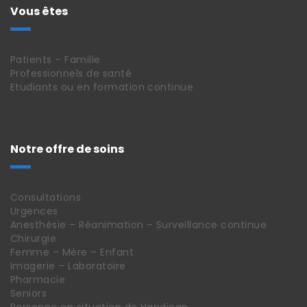
Vous êtes
Patients – Famille
Professionnels de santé
Etudiants ou en formation continue
Notre offre de soins
Consultations
Urgences
Anesthésie – Réanimation – Surveillance continue
Chirurgie
Femme – Mère – Enfant
Imagerie – Laboratoire
Pharmacie
Seniors