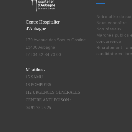
Notre offre de so
Centre Hospitalier
Nous connaître
d'Aubagne
Nos réseaux
Marchés publics e
179 Avenue des Soeurs Gastine
concurrence
13400 Aubagne
Recrutement : an
candidatures libr
Tél 04 42 84 70 00
N° utiles :
15 SAMU
18 POMPIERS
112 URGENCES GÉNÉRALES
CENTRE ANTI POISON :
04.91.75.25.25