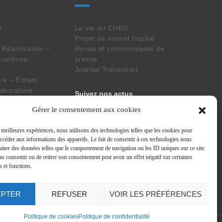
s
La vie du CHEG
Projet de nouvel hopital
 Réanimation –
Revue et communiqués de
 continue
presse
Journal Trimestriel
e – Enfant
aboratoire
Suivez nos actus
Gérer le consentement aux cookies
situation de
s meilleures expériences, nous utilisons des technologies telles que les cookies pour
accéder aux informations des appareils. Le fait de consentir à ces technologies nous
nsversaux
raiter des données telles que le comportement de navigation ou les ID uniques sur ce site.
pas consentir ou de retirer son consentement peut avoir un effet négatif sur certaines
s et fonctions.
EPTER
REFUSER
VOIR LES PRÉFÉRENCES
Politique de cookies
Politique de confidentialité