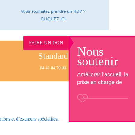
Vous souhaitez prendre un RDV ?
CLIQUEZ ICI
FAIRE UN DON
Nous
Standard
soutenir
04.42.84.70.00
Améliorer l’accueil, la
prise en charge de
patients et la qualité de
vie au travail.Aidez
nous à financer des
projets nouveaux ou
ations et d’examens spécialisés.
innovants !