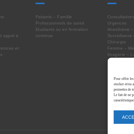
ins
Patients – Famille
Consultation
Professionnels de santé
Urgences
Etudiants ou en formation
Anesthésie –
t appel à
continue
Surveillance
Chirurgie
nonces et
Femme – Mèr
es
Imagerie – L
Pharmacie
Seniors
Personne en 
Pour offrir le
Handicap
stocker et/ou 
Services tra
permettra de t
Le fait de ne 
caractéristique
ACC