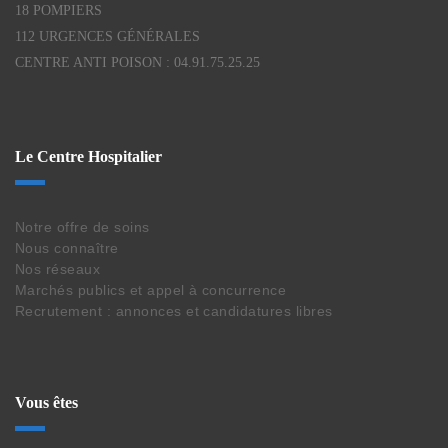
18 POMPIERS
112 URGENCES GÉNÉRALES
CENTRE ANTI POISON : 04.91.75.25.25
Le Centre Hospitalier
Notre offre de soins
Nous connaître
Nos réseaux
Marchés publics et appel à concurrence
Recrutement : annonces et candidatures libres
Vous êtes