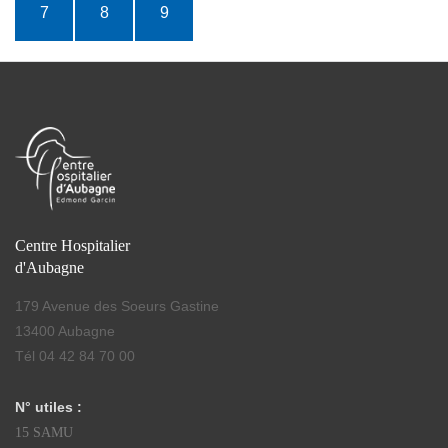
7
8
9
Centre Hospitalier
d'Aubagne
179 Avenue des Soeurs Gastine
13400 Aubagne
Tél 04 42 84 70 00
N° utiles :
15 SAMU