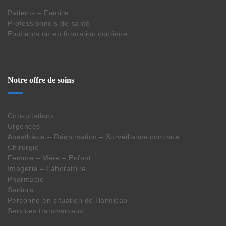
Patients – Famille
Professionnels de santé
Etudiants ou en formation continue
Notre offre de soins
Consultations
Urgences
Anesthésie – Réanimation – Surveillance continue
Chirurgie
Femme – Mère – Enfant
Imagerie – Laboratoire
Pharmacie
Seniors
Personne en situation de Handicap
Services transversaux