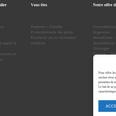
lier
Vous êtes
Notre offre d
ins
Patients – Famille
Consultation
Professionnels de santé
Urgences
Etudiants ou en formation
Anesthésie –
t appel à
continue
Surveillance
Chirurgie
nonces et
Femme – Mèr
es
Imagerie – L
Pharmacie
Seniors
Pour offrir le
Personne en 
stocker et/ou 
Handicap
permettra de t
Services tra
Le fait de ne 
caractéristique
ACC