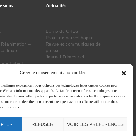
e soins
Actualités
s
La vie du CHEG
Projet de nouvel hopital
 Réanimation –
Revue et communiqués de
 continue
presse
Journal Trimestriel
e – Enfant
aboratoire
Suivez nos actus
Gérer le consentement aux cookies
s meilleures expériences, nous utilisons des technologies telles que les cookies pour
situation de
accéder aux informations des appareils. Le fait de consentir à ces technologies nous
raiter des données telles que le comportement de navigation ou les ID uniques sur ce site.
nsversaux
pas consentir ou de retirer son consentement peut avoir un effet négatif sur certaines
s et fonctions.
EPTER
REFUSER
VOIR LES PRÉFÉRENCES