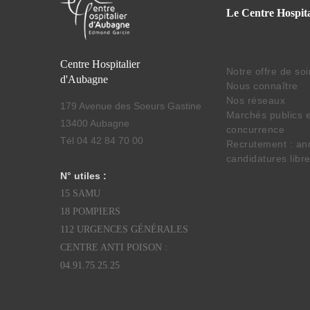
Le Centre Hospita
Centre Hospitalier
Notre offre de so
d'Aubagne
Nous connaître
Nos réseaux
179 Avenue des Soeurs Gastine
Marchés publics e
13400 Aubagne
concurrence
Tél 04 42 84 70 00
Recrutement : an
candidatures libr
N° utiles :
15 SAMU
18 POMPIERS
112 URGENCES GÉNÉRALES
CENTRE ANTI POISON :
04.91.75.25.25