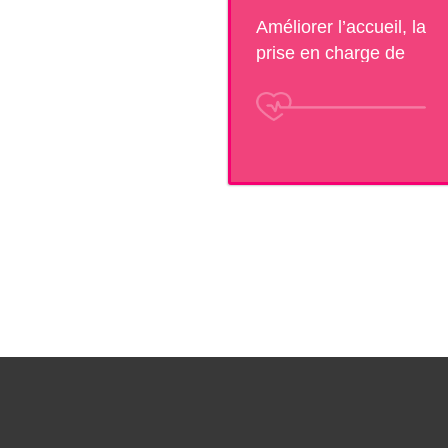
Améliorer l’accueil, la
prise en charge de
patients et la qualité de
vie au travail.Aidez
nous à financer des
projets nouveaux ou
innovants !