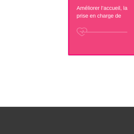
Améliorer l’accueil, la
prise en charge de
patients et la qualité de
vie au travail.Aidez
nous à financer des
projets nouveaux ou
innovants !