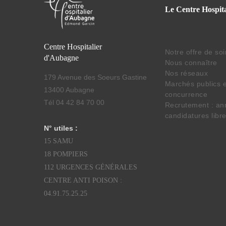
Le Centre Hospita
Centre Hospitalier
Notre offre de so
d'Aubagne
Nous connaître
Nos réseaux
179 Avenue des Soeurs Gastine
Marchés publics e
13400 Aubagne
concurrence
Tél 04 42 84 70 00
Recrutement : an
candidatures libr
N° utiles :
15 SAMU
18 POMPIERS
112 URGENCES GÉNÉRALES
CENTRE ANTI POISON :
04.91.75.25.25