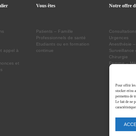
lier
Vous êtes
Notre offre d
ins
Patients – Famille
Consultation
Professionnels de santé
Urgences
Etudiants ou en formation
Anesthésie –
t appel à
continue
Surveillance
Chirurgie
nonces et
Femme – Mèr
es
Imagerie – L
Pharmacie
Seniors
Pour offrir le
Personne en 
stocker et/ou 
Handicap
permettra de t
Services tra
Le fait de ne 
caractéristique
ACC