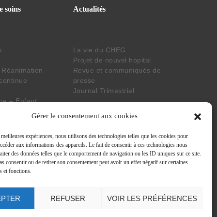
e soins
Actualités
s
La vie du CHEG
Projet de nouvel hopital
 Réanimation –
Revue et communiqués de
 continue
presse
Journal Trimestriel
e – Enfant
aboratoire
Suivez nos actus
Gérer le consentement aux cookies
s meilleures expériences, nous utilisons des technologies telles que les cookies pour
situation de
accéder aux informations des appareils. Le fait de consentir à ces technologies nous
raiter des données telles que le comportement de navigation ou les ID uniques sur ce site.
nsversaux
pas consentir ou de retirer son consentement peut avoir un effet négatif sur certaines
s et fonctions.
EPTER
REFUSER
VOIR LES PRÉFÉRENCES