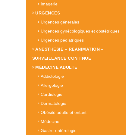
Imagerie
URGENCES
Urgences générales
Urgences gynécologiques et obstétriques
Urgences pédiatriques
ANESTHÉSIE – RÉANIMATION –
SURVEILLANCE CONTINUE
MÉDECINE ADULTE
Addictologie
Allergologie
Cardiologie
Dermatologie
Obésité adulte et enfant
Médecine
Gastro-entérologie