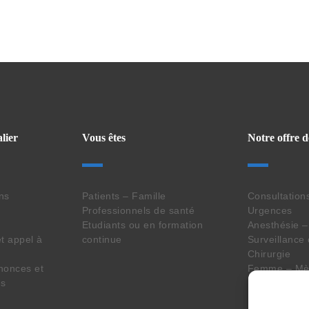
lier
Vous êtes
Notre offre d
ins
Patients – Famille
Consultation
Professionnels de santé
Urgences
Etudiants ou en formation
Anesthésie –
t appel à
continue
Surveillance
Chirurgie
nonces et
Femme – Mèr
es
Imagerie – L
Pharmacie