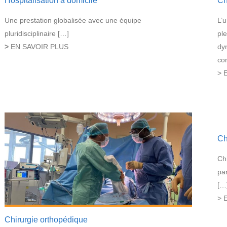
Hospitalisation à domicile
Ch
Une prestation globalisée avec une équipe
L’u
pluridisciplinaire […]
pl
>
EN SAVOIR PLUS
dy
co
> 
Ch
Chi
pa
[…
> 
Chirurgie orthopédique