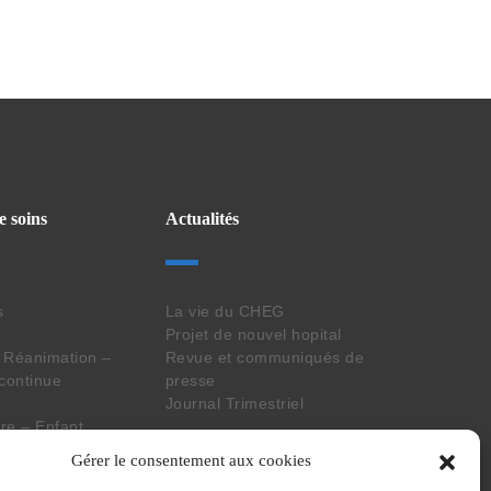
e soins
Actualités
s
La vie du CHEG
Projet de nouvel hopital
 Réanimation –
Revue et communiqués de
 continue
presse
Journal Trimestriel
e – Enfant
aboratoire
Suivez nos actus
Gérer le consentement aux cookies