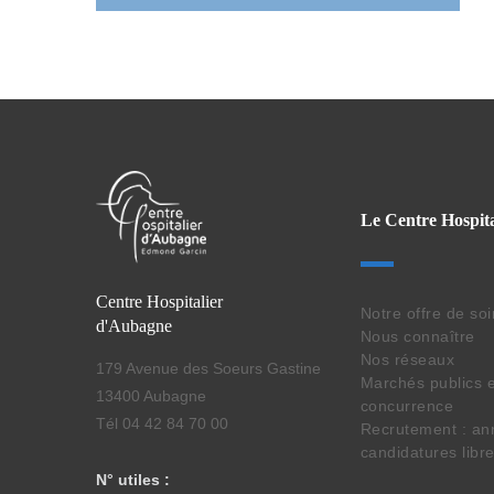
Le Centre Hospita
Centre Hospitalier
Notre offre de so
d'Aubagne
Nous connaître
Nos réseaux
179 Avenue des Soeurs Gastine
Marchés publics e
13400 Aubagne
concurrence
Tél 04 42 84 70 00
Recrutement : an
candidatures libr
N° utiles :