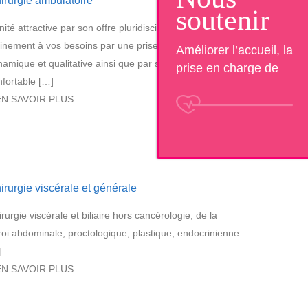
irurgie ambulatoire
soutenir
nité attractive par son offre pluridisciplinaire, répondra
einement à vos besoins par une prise en charge
Améliorer l’accueil, la
namique et qualitative ainsi que par son environnement
prise en charge de
nfortable […]
patients et la qualité de
EN SAVOIR PLUS
vie au travail.Aidez
nous à financer des
projets nouveaux ou
innovants !
irurgie viscérale et générale
rurgie viscérale et biliaire hors cancérologie, de la
roi abdominale, proctologique, plastique, endocrinienne
]
EN SAVOIR PLUS