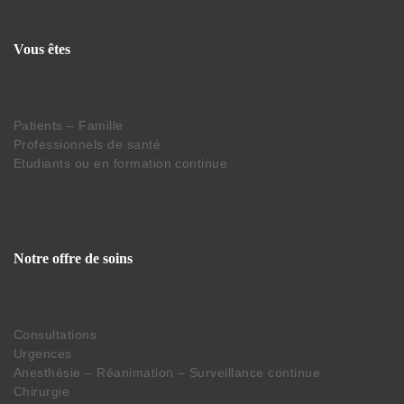
Vous êtes
Patients – Famille
Professionnels de santé
Etudiants ou en formation continue
Notre offre de soins
Consultations
Urgences
Anesthésie – Réanimation – Surveillance continue
Chirurgie