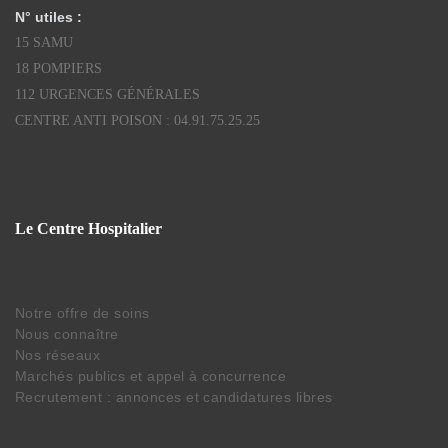
N° utiles :
15 SAMU
18 POMPIERS
112 URGENCES GÉNÉRALES
CENTRE ANTI POISON : 04.91.75.25.25
Le Centre Hospitalier
Notre offre de soins
Nous connaître
Nos réseaux
Marchés publics et appel à concurrence
Recrutement : annonces et candidatures libres