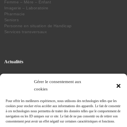
Femme – Mère – Enfant
Imagerie – Laboratoire
Pharmacie
Seniors
Personne en situation de Handicap
Services transversaux
Actualités
Gérer le consentement aux
La vie du CHEG
cookies
Projet de nouvel hopital
Revue et communiqués de presse
Pour offrir les meilleures expériences, nous utilisons des technologies telles que les
Journal Trimestriel
cookies pour stocker et/ou accéder aux informations des appareils. Le fait de consentir
à ces technologies nous permettra de traiter des données telles que le comportement de
navigation ou les ID uniques sur ce site. Le fait de ne pas consentir ou de retirer son
consentement peut avoir un effet négatif sur certaines caractéristiques et fonctions.