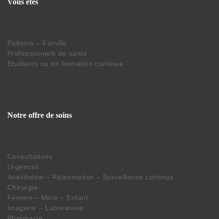
Vous êtes
Patients – Famille
Professionnels de santé
Etudiants ou en formation continue
Notre offre de soins
Consultations
Urgences
Anesthésie – Réanimation – Surveillance continue
Chirurgie
Femme – Mère – Enfant
Imagerie – Laboratoire
Pharmacie