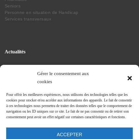
Seniors
Personne en situation de Handicap
Services transversaux
Actualités
Gérer le consentement aux
La vie du CHEG
cookies
Projet de nouvel hopital
Revue et communiqués de presse
Pour offrir les meilleures expériences, nous utilisons des technologies telles que les
Journal Trimestriel
cookies pour stocker et/ou accéder aux informations des appareils. Le fait de consentir
à ces technologies nous permettra de traiter des données telles que le comportement de
navigation ou les ID uniques sur ce site. Le fait de ne pas consentir ou de retirer son
consentement peut avoir un effet négatif sur certaines caractéristiques et fonctions.
Suivez nos actus
ACCEPTER