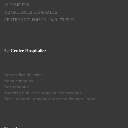
18 POMPIERS
112 URGENCES GÉNÉRALES
CENTRE ANTI POISON : 04.91.75.25.25
Le Centre Hospitalier
Notre offre de soins
Nous connaître
Nos réseaux
Marchés publics et appel à concurrence
Recrutement : annonces et candidatures libres