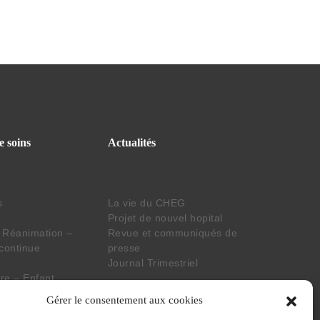
e soins
Actualités
s
La vie du CHEG
Projet de nouvel hopital
 Réanimation –
Revue et communiqués de
 continue
presse
Journal Trimestriel
e – Enfant
aboratoire
Suivez nos actus
Gérer le consentement aux cookies