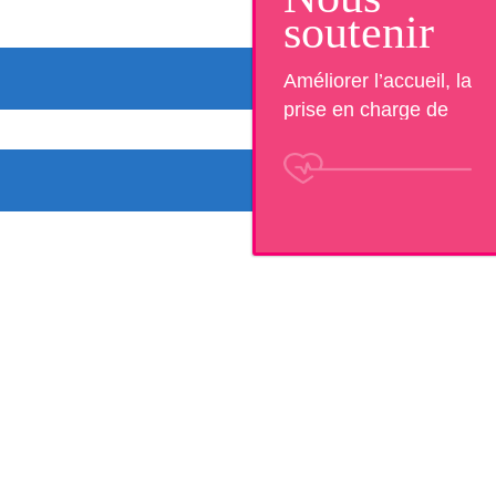
soutenir
Améliorer l’accueil, la
prise en charge de
patients et la qualité de
vie au travail.Aidez
nous à financer des
projets nouveaux ou
innovants !