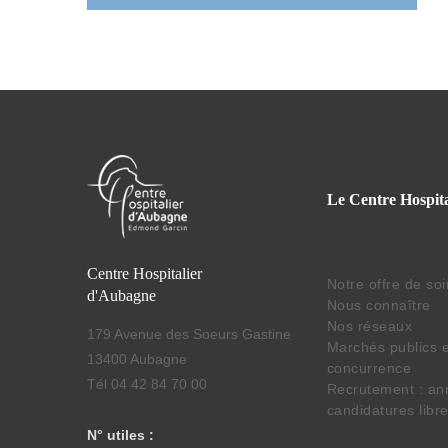
Le Centre Hospita
Centre Hospitalier
Notre offre de so
d'Aubagne
Nous connaître
Nos réseaux
179 Avenue des Soeurs Gastine
Marchés publics e
13400 Aubagne
concurrence
Tél 04 42 84 70 00
Recrutement : an
candidatures libr
N° utiles :