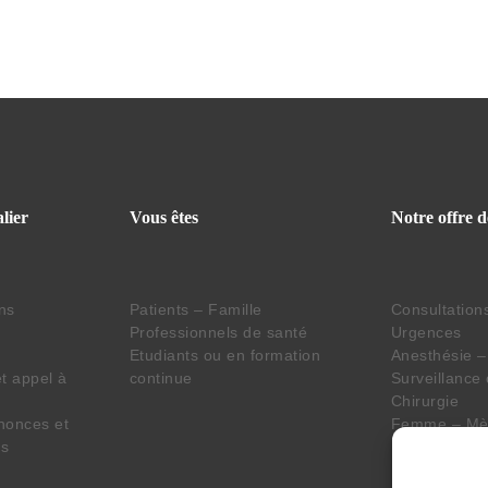
lier
Vous êtes
Notre offre d
ins
Patients – Famille
Consultation
Professionnels de santé
Urgences
Etudiants ou en formation
Anesthésie –
t appel à
continue
Surveillance
Chirurgie
nonces et
Femme – Mèr
es
Imagerie – L
Pharmacie