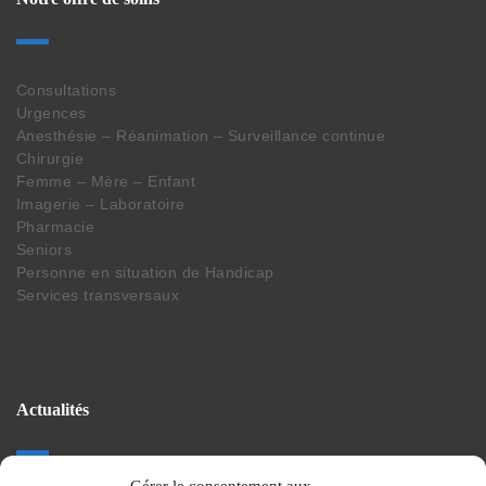
Consultations
Urgences
Anesthésie – Réanimation – Surveillance continue
Chirurgie
Femme – Mère – Enfant
Imagerie – Laboratoire
Pharmacie
Seniors
Personne en situation de Handicap
Services transversaux
Actualités