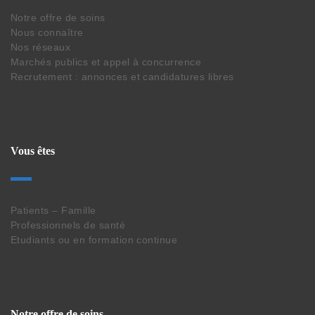
Notre offre de soins
Nous connaître
Nos réseaux
Marchés publics et appel à concurrence
Recrutement : annonces et candidatures libres
Vous êtes
Patients – Famille
Professionnels de santé
Etudiants ou en formation continue
Notre offre de soins