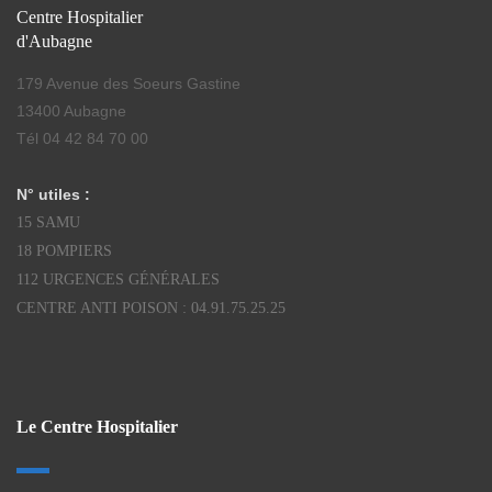
Centre Hospitalier
d'Aubagne
179 Avenue des Soeurs Gastine
13400 Aubagne
Tél 04 42 84 70 00
N° utiles :
15 SAMU
18 POMPIERS
112 URGENCES GÉNÉRALES
CENTRE ANTI POISON : 04.91.75.25.25
Le Centre Hospitalier