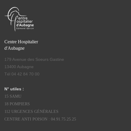
Centre Hospitalier
d'Aubagne
179 Avenue des Soeurs Gastine
13400 Aubagne
Tél 04 42 84 70 00
N° utiles :
15 SAMU
18 POMPIERS
112 URGENCES GÉNÉRALES
CENTRE ANTI POISON : 04.91.75.25.25