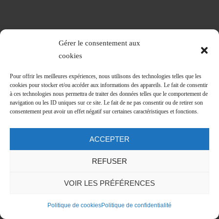
Le Centre Hospitalier
Gérer le consentement aux
cookies
Notre offre de soins
Pour offrir les meilleures expériences, nous utilisons des technologies telles que les
Nous connaître
cookies pour stocker et/ou accéder aux informations des appareils. Le fait de consentir
à ces technologies nous permettra de traiter des données telles que le comportement de
Nos réseaux
navigation ou les ID uniques sur ce site. Le fait de ne pas consentir ou de retirer son
Marchés publics et appel à concurrence
consentement peut avoir un effet négatif sur certaines caractéristiques et fonctions.
Recrutement : annonces et candidatures libres
ACCEPTER
REFUSER
Vous êtes
VOIR LES PRÉFÉRENCES
Politique de cookies
Politique de confidentialité
Patients – Famille
Professionnels de santé