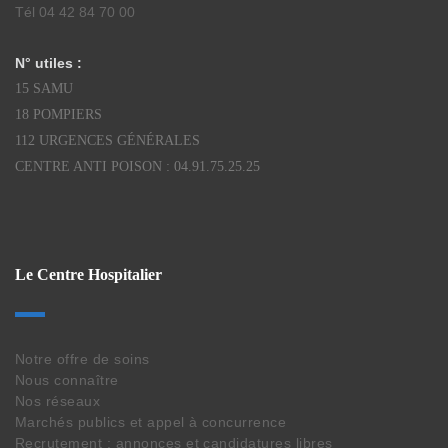
Tél 04 42 84 70 00
N° utiles :
15 SAMU
18 POMPIERS
112 URGENCES GÉNÉRALES
CENTRE ANTI POISON : 04.91.75.25.25
Le Centre Hospitalier
Notre offre de soins
Nous connaître
Nos réseaux
Marchés publics et appel à concurrence
Recrutement : annonces et candidatures libres