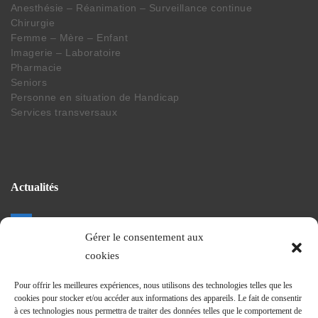
Anesthésie – Réanimation – Surveillance continue
Chirurgie
Femme – Mère – Enfant
Imagerie – Laboratoire
Pharmacie
Seniors
Personne en situation de Handicap
Services transversaux
Actualités
Gérer le consentement aux
La vie du CHEG
cookies
Projet de nouvel hopital
Revue et communiqués de presse
Pour offrir les meilleures expériences, nous utilisons des technologies telles que les
Journal Trimestriel
cookies pour stocker et/ou accéder aux informations des appareils. Le fait de consentir
à ces technologies nous permettra de traiter des données telles que le comportement de