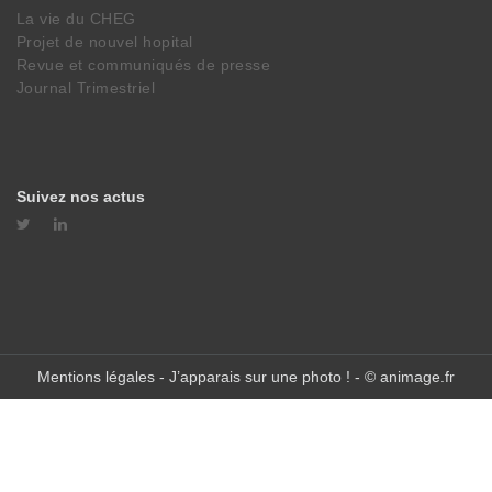
La vie du CHEG
Projet de nouvel hopital
Revue et communiqués de presse
Journal Trimestriel
Suivez nos actus
Mentions légales
-
J’apparais sur une photo !
- ©
animage.fr