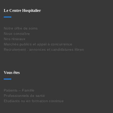
Le Centre Hospitalier
Notre offre de soins
Nous connaître
Nos réseaux
Marchés publics et appel à concurrence
Recrutement : annonces et candidatures libres
Vous êtes
Patients – Famille
Professionnels de santé
Etudiants ou en formation continue