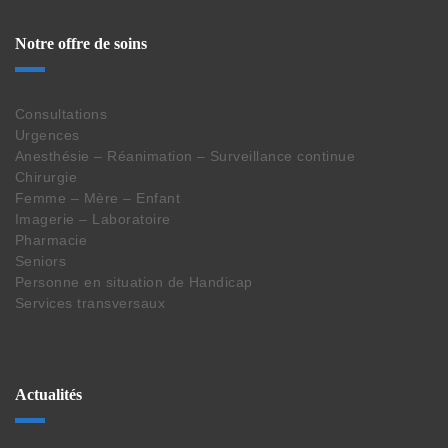
Notre offre de soins
Consultations
Urgences
Anesthésie – Réanimation – Surveillance continue
Chirurgie
Femme – Mère – Enfant
Imagerie – Laboratoire
Pharmacie
Seniors
Personne en situation de Handicap
Services transversaux
Actualités