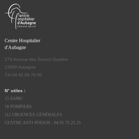
Centre Hospitalier
d'Aubagne
179 Avenue des Soeurs Gastine
13400 Aubagne
Tél 04 42 84 70 00
N° utiles :
15 SAMU
18 POMPIERS
112 URGENCES GÉNÉRALES
CENTRE ANTI POISON : 04.91.75.25.25