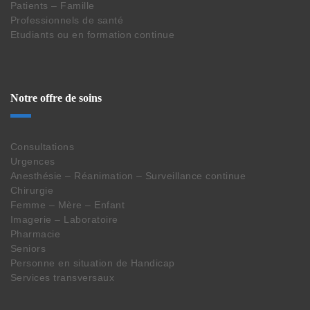
Patients – Famille
Professionnels de santé
Etudiants ou en formation continue
Notre offre de soins
Consultations
Urgences
Anesthésie – Réanimation – Surveillance continue
Chirurgie
Femme – Mère – Enfant
Imagerie – Laboratoire
Pharmacie
Seniors
Personne en situation de Handicap
Services transversaux