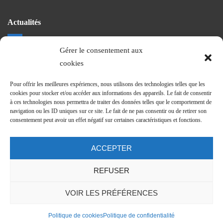
Actualités
Gérer le consentement aux
La vie du CHEG
cookies
Projet de nouvel hopital
Revue et communiqués de presse
Pour offrir les meilleures expériences, nous utilisons des technologies telles que les
Journal Trimestriel
cookies pour stocker et/ou accéder aux informations des appareils. Le fait de consentir
à ces technologies nous permettra de traiter des données telles que le comportement de
navigation ou les ID uniques sur ce site. Le fait de ne pas consentir ou de retirer son
consentement peut avoir un effet négatif sur certaines caractéristiques et fonctions.
Suivez nos actus
ACCEPTER
REFUSER
VOIR LES PRÉFÉRENCES
Politique de cookies
Politique de confidentialité
Mentions légales
-
J’apparais sur une photo !
- ©
animage.fr