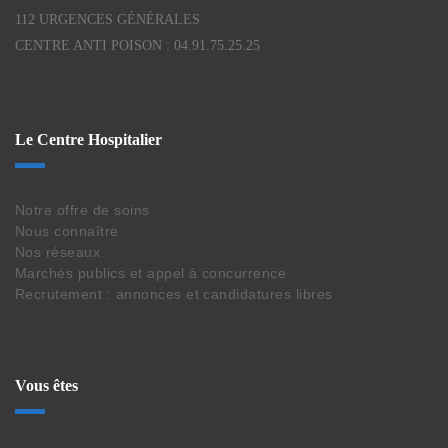
112 URGENCES GÉNÉRALES
CENTRE ANTI POISON : 04.91.75.25.25
Le Centre Hospitalier
Notre offre de soins
Nous connaître
Nos réseaux
Marchés publics et appel à concurrence
Recrutement : annonces et candidatures libres
Vous êtes