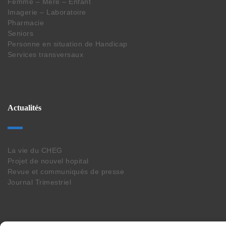
Femme – Mère – Enfant
Imagerie – Laboratoire
Pharmacie
Seniors
Personne en situation de Handicap
Services transversaux
Actualités
La vie du CHEG
Projet de nouvel hopital
Revue et communiqués de presse
Journal Trimestriel