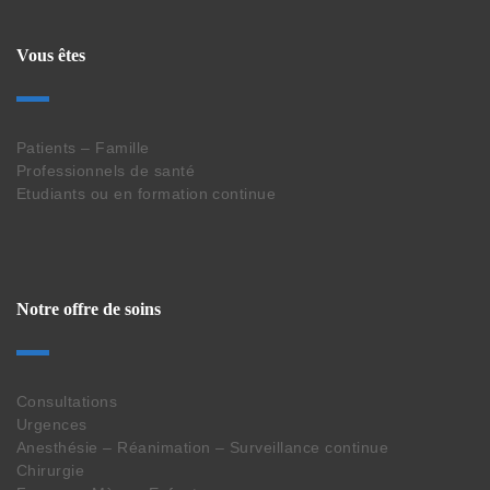
Vous êtes
Patients – Famille
Professionnels de santé
Etudiants ou en formation continue
Notre offre de soins
Consultations
Urgences
Anesthésie – Réanimation – Surveillance continue
Chirurgie