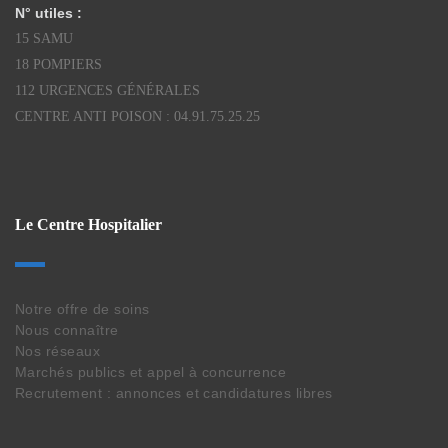
N° utiles :
15 SAMU
18 POMPIERS
112 URGENCES GÉNÉRALES
CENTRE ANTI POISON : 04.91.75.25.25
Le Centre Hospitalier
Notre offre de soins
Nous connaître
Nos réseaux
Marchés publics et appel à concurrence
Recrutement : annonces et candidatures libres